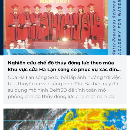
Nghiên cứu chế độ thủy động lực theo mùa
khu vực cửa Hà Lạn sông sò phục vụ xác định
nguyên nhân bồi tụ vùng cửa sông
Cửa Hà Lạn sông Sò bị bồi lấp ảnh hưởng tới việc
tàu, thuyền ra vào cảng neo đậu. Bài báo này đã
sử dụng mô hình Delft3D để tính toán mô
phỏng chế độ thủy động lực cho một năm đại
biểu để làm rõ sự biến động của các yếu tố thủy
động lực vùng cửa sông theo mùa trong năm