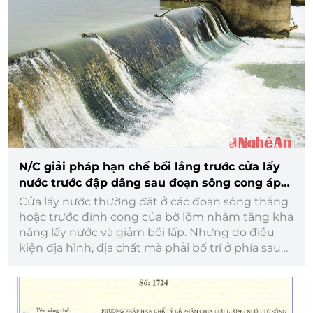
N/C giải pháp hạn chế bồi lắng trước cửa lấy
nước trước đập dâng sau đoạn sông cong áp
dụng cho đầu mối lấy nước của hệ thống thủy
Cửa lấy nước thường đặt ở các đoạn sông thẳng
lợi Bắc Nghệ An
hoặc trước đỉnh cong của bờ lõm nhằm tăng khả
năng lấy nước và giảm bồi lấp. Nhưng do điều
kiện địa hình, địa chất mà phải bố trí ở phía sau
của đỉnh cong...