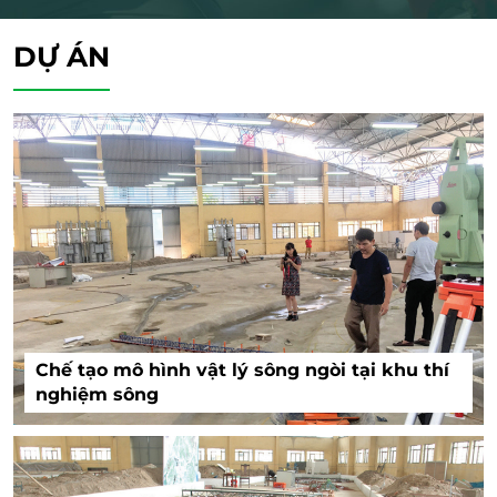
DỰ ÁN
Chế tạo mô hình vật lý sông ngòi tại khu thí
nghiệm sông