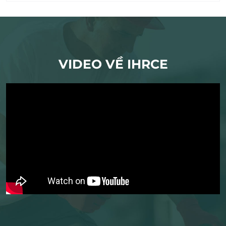
hỗ trợ tiêu úng cho những trận mưa trong thiết
kế, cường độ từ 70-100mm... đã bước đầu phát
huy được hiệu quả.
VIDEO VỀ IHRCE