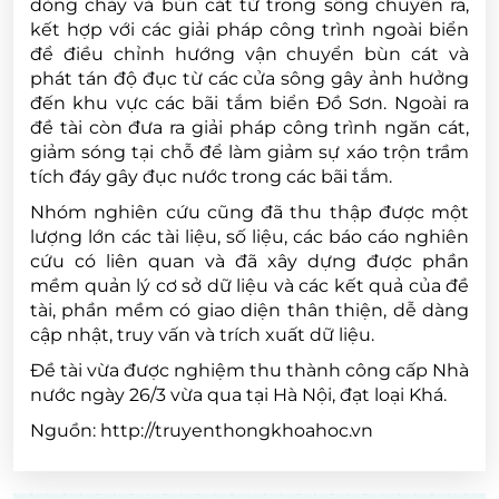
dòng chảy và bùn cát từ trong sông chuyển ra,
kết hợp với các giải pháp công trình ngoài biển
để điều chỉnh hướng vận chuyển bùn cát và
phát tán độ đục từ các cửa sông gây ảnh hưởng
đến khu vực các bãi tắm biển Đồ Sơn. Ngoài ra
đề tài còn đưa ra giải pháp công trình ngăn cát,
giảm sóng tại chỗ để làm giảm sự xáo trộn trầm
tích đáy gây đục nước trong các bãi tắm.
Nhóm nghiên cứu cũng đã thu thập được một
lượng lớn các tài liệu, số liệu, các báo cáo nghiên
cứu có liên quan và đã xây dựng được phần
mềm quản lý cơ sở dữ liệu và các kết quả của đề
tài, phần mềm có giao diện thân thiện, dễ dàng
cập nhật, truy vấn và trích xuất dữ liệu.
Đề tài vừa được nghiệm thu thành công cấp Nhà
nước ngày 26/3 vừa qua tại Hà Nội, đạt loại Khá.
Nguồn: http://truyenthongkhoahoc.vn