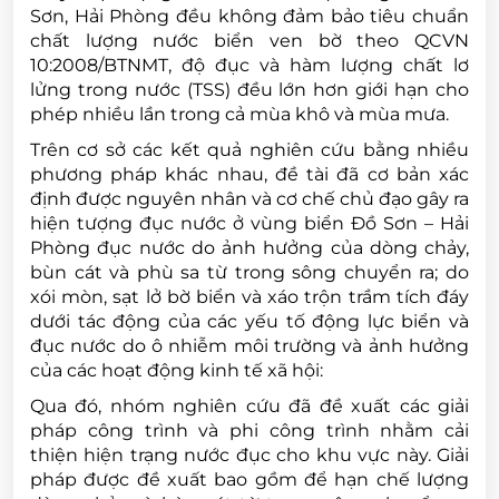
Sơn, Hải Phòng đều không đảm bảo tiêu chuẩn
chất lượng nước biển ven bờ theo QCVN
10:2008/BTNMT, độ đục và hàm lượng chất lơ
lửng trong nước (TSS) đều lớn hơn giới hạn cho
phép nhiều lần trong cả mùa khô và mùa mưa.
Trên cơ sở các kết quả nghiên cứu bằng nhiều
phương pháp khác nhau, đề tài đã cơ bản xác
định được nguyên nhân và cơ chế chủ đạo gây ra
hiện tượng đục nước ở vùng biển Đồ Sơn – Hải
Phòng đục nước do ảnh hưởng của dòng chảy,
bùn cát và phù sa từ trong sông chuyển ra; do
xói mòn, sạt lở bờ biển và xáo trộn trầm tích đáy
dưới tác động của các yếu tố động lực biển và
đục nước do ô nhiễm môi trường và ảnh hưởng
của các hoạt động kinh tế xã hội:
Qua đó, nhóm nghiên cứu đã đề xuất các giải
pháp công trình và phi công trình nhằm cải
thiện hiện trạng nước đục cho khu vực này. Giải
pháp được đề xuất bao gồm để hạn chế lượng