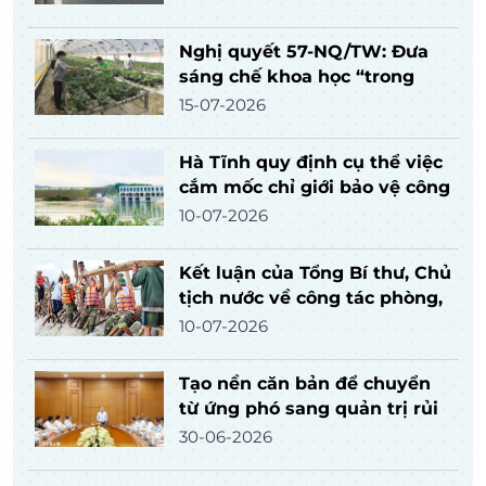
Nghị quyết 57-NQ/TW: Đưa
sáng chế khoa học “trong
ngăn kéo” vào thực tiễn
15-07-2026
Hà Tĩnh quy định cụ thể việc
cắm mốc chỉ giới bảo vệ công
trình thủy lợi
10-07-2026
Kết luận của Tổng Bí thư, Chủ
tịch nước về công tác phòng,
chống bão, lũ, thiên tai cực
10-07-2026
đoan và biến đổi khí hậu
Tạo nền căn bản để chuyển
từ ứng phó sang quản trị rủi
ro thiên tai
30-06-2026